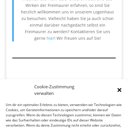
Wirken der Freimaurer erfahren, so sind Sie
herzlich willkommen uns in unserem Logenhaus
zu besuchen. Vielleicht haben Sie ja auch schon
einmal darüber nachgedacht selbst ein
Freimaurer zu werden? Kontaktieren Sie uns
gerne
hier
! Wir freuen uns auf Sie!
Cookie-Zustimmung
Aktuelle Beiträge
verwalten
Die Uhr – in Gedenken an einen Bruder
7. Januar
2026
Um dir ein optimales Erlebnis zu bieten, verwenden wir Technologien wie
Cookies, um Geräteinformationen zu speichern und/oder darauf
Der Schnee und seine Bedeutung
6. Januar 2026
zuzugreifen. Wenn du diesen Technologien zustimmst, können wir Daten
wie das Surfverhalten oder eindeutige IDs auf dieser Website
🕯️ Wenn das Licht für dieses Jahr leiser wird …
18.
verarbeiten. Wenn du deine Zustimmung nicht erteilst oder zurückziehst,
Dezember 2025