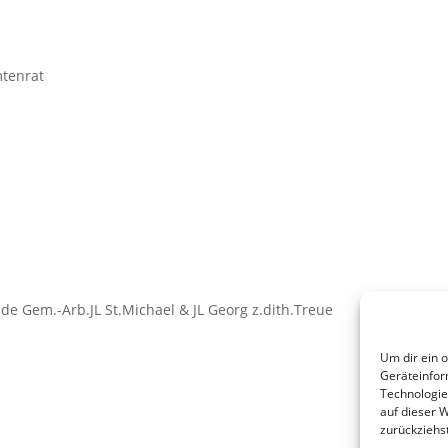
mtenrat
de Gem.-Arb.JL St.Michael & JL Georg z.dith.Treue
Um dir ein 
Geräteinfor
Technologie
auf dieser 
zurückziehs