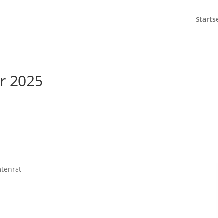
Starts
hr 2025
mtenrat